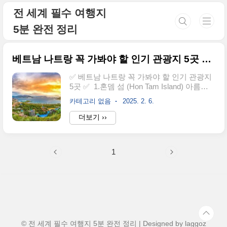
본문 바로가기
전 세계 필수 여행지
5분 완전 정리
베트남 나트랑 꼭 가봐야 할 인기 관광지 5곳 베트남 여행시 주의사항
✅ 베트남 나트랑 꼭 가봐야 할 인기 관광지
5곳 ✅ 1.혼뎀 섬 (Hon Tam Island) 아름다
운 해변과 다양한 해양 스포츠(스노클링, 카
카테고리 없음
2025. 2. 6.
약 등)를 즐길 수 있는 곳. 고급 리조트와 휴
양 시설도 많아 휴식을 취하기에 최적의 장
더보기 ››
소. 2.빈펄 랜드 (VinWonders Nha Trang) 나
트랑 앞바다의 호노 트레 섬(Hòn Tre)에 위
치한 대형 테마파크. 워터파크, 놀이기구, 수
1
족관, 해변 등 다양한 시설이 있어 가족 여행
에 적합. 세계에서 가장 긴 해상 케이블카
(3,320m)도 체험 가능.3.포 나가르 참 타워
(Po Nagar Cham Towers) 8세기경 건립
된 힌두교 사원으로, 참(Cham)족의 문화
와 역사를 느낄 수 있는 유적지. 나트랑 시내
에서 가까워 쉽게 방문 가능하며, 주변 전..
© 전 세계 필수 여행지 5분 완전 정리 | Designed by
laggoz