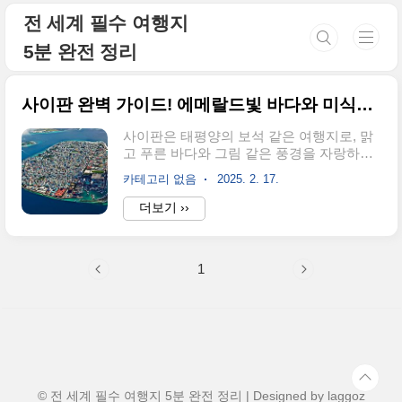
본문 바로가기
전 세계 필수 여행지
5분 완전 정리
사이판 완벽 가이드! 에메랄드빛 바다와 미식이 가득한 천국으로 떠나자
사이판은 태평양의 보석 같은 여행지로, 맑
고 푸른 바다와 그림 같은 풍경을 자랑하는
최고의 휴양지입니다. 스노클링, 다이빙, 역
카테고리 없음
2025. 2. 17.
사적 명소까지! 이번 가이드를 통해 사이판
에서 꼭 가봐야 할 인기 관광지, 여행 시 주
더보기 ››
의할 점, 공항 이동 방법, 그리고 맛집까지
모두 정리해드릴게요!✅ 사이판에서 꼭 가봐
야 할 인기 관광지 5곳 ✅1. 마나가하 섬
1
(Managaha Island) – 사이판 최고의 천국 섬
사이판 여행의 하이라이트로 손꼽히는 무인
도.에메랄드빛 바다에서 스노클링, 스쿠버
다이빙, 바나나보트 등 다양한 해양 액티비
티 가능.섬 한 바퀴를 도는 산책 코스가 있으
며, 정상에서 보는 전망이 환상적!2. 그로토
(The Grotto) – 세계적인 다이빙 명소세계적
인 다이빙 포인트 중 하나로, 동굴 속으로 들
© 전 세계 필수 여행지 5분 완전 정리 | Designed by
laggoz