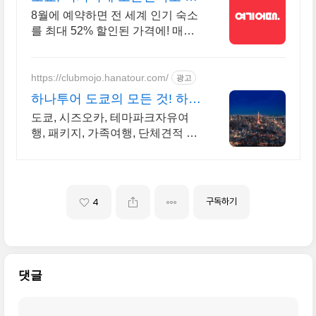
대 81% 할인
8월에 예약하면 전 세계 인기 숙소
를 최대 52% 할인된 가격에! 매주
쏟아지는 다양한 혜택! 앱으로 알
림 받고 똑똑하게 숙소 예약하기
https://clubmojo.hanatour.com/
광고
하나투어 도쿄의 모든 것! 하나
투어 공식예약 인증센터
도쿄, 시즈오카, 테마파크자유여
행, 패키지, 가족여행, 단체견적 친
절 신속 상담!
구독하기
4
댓글