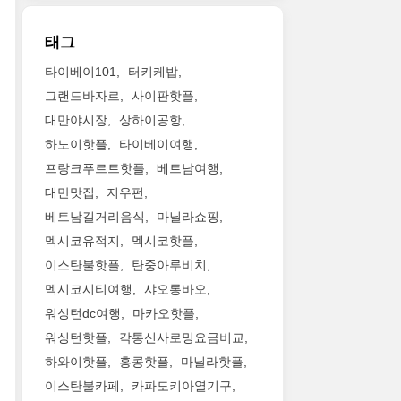
태그
타이베이101
터키케밥
그랜드바자르
사이판핫플
대만야시장
상하이공항
하노이핫플
타이베이여행
프랑크푸르트핫플
베트남여행
대만맛집
지우펀
베트남길거리음식
마닐라쇼핑
멕시코유적지
멕시코핫플
이스탄불핫플
탄중아루비치
멕시코시티여행
샤오롱바오
워싱턴dc여행
마카오핫플
워싱턴핫플
각통신사로밍요금비교
하와이핫플
홍콩핫플
마닐라핫플
이스탄불카페
카파도키아열기구