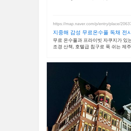
https://map.naver.com/p/entry/place/206
지중해 감성 무료온수풀 독채 전
무료 온수풀과 프라이빗 자쿠지가 있는 
조경 산책, 호텔급 침구로 푹 쉬는 제주