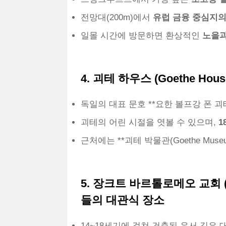
전망대(200m)에서
유럽 금융 중심지
일몰 시간에 방문하면 환상적인
노을과
4. 괴테 하우스 (Goethe Ho
독일의 대표 문호 **요한 볼프강 폰 괴테(
괴테의 어린 시절을 엿볼 수 있으며,
1
근처에는 **괴테 박물관(Goethe Mus
5. 장크트 바르톨로메오 교회 (St.
들의 대관식 장소
14~18세기에 걸쳐 건축된 유서 깊은 