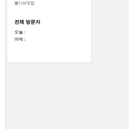
몰디브맛집
전체 방문자
오늘 :
어제 :