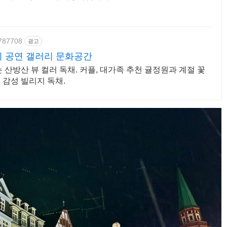
3787708
광고
시 공연 갤러리 문화공간
산방산 뷰 컬러 독채. 커플, 대가족 추천 귤정원과 계절 꽃
 감성 빌리지 독채.